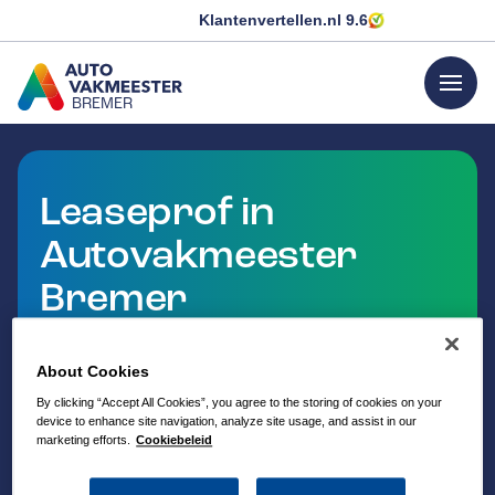
Klantenvertellen.nl
9.6
menu
BREMER
GA NAAR DE HOMEPAGINA
Leaseprof in
Autovakmeester
Bremer
Met LeaseProf kun je bij Autovakmeester terecht
voor onderhoud en reparaties aan je leaseauto. Zo
About Cookies
hoef je niet altijd naar de merkdealer en profiteer je
By clicking “Accept All Cookies”, you agree to the storing of cookies on your
van persoonlijke service dicht bij huis.
device to enhance site navigation, analyze site usage, and assist in our
marketing efforts.
Cookiebeleid