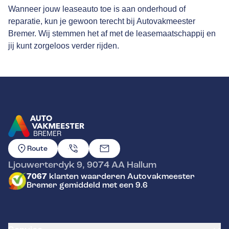
Wanneer jouw leaseauto toe is aan onderhoud of
reparatie, kun je gewoon terecht bij Autovakmeester
Bremer. Wij stemmen het af met de leasemaatschappij en
jij kunt zorgeloos verder rijden.
BREMER
GA NAAR DE HOMEPAGINA
Route
Ljouwerterdyk 9
,
9074 AA
Hallum
7067
klanten waarderen Autovakmeester
Bremer gemiddeld met een 9.6