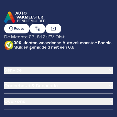
BENNIE MULDER
GA NAAR DE HOMEPAGINA
Route
De Meente 23
,
8121EV
Olst
320
klanten waarderen Autovakmeester Bennie
Mulder gemiddeld met een 8.8
Service
Airco service
Onderhoud & Reparatie
Accu vervangen
Banden service
APK
Garantie
Over ons
Distributieriem vervangen
Pechhulp
Schade en reparatie
Remmen
Occasions
Grote beurt