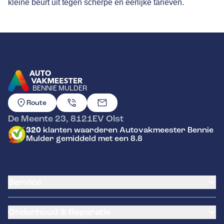
kleine beurt uit tegen scherpe en eerlijke tarieven.
BENNIE MULDER
GA NAAR DE HOMEPAGINA
Route
De Meente 23
,
8121EV
Olst
320
klanten waarderen Autovakmeester Bennie
Mulder gemiddeld met een 8.8
Service
Airco service
Onderhoud & Reparatie
Accu vervangen