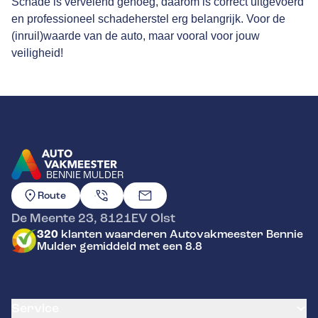
Schade is vervelend genoeg, daarom is correct uitgevoerd
en professioneel schadeherstel erg belangrijk. Voor de
(inruil)waarde van de auto, maar vooral voor jouw
veiligheid!
BENNIE MULDER
GA NAAR DE HOMEPAGINA
Route
De Meente 23
,
8121EV
Olst
320
klanten waarderen Autovakmeester Bennie
Mulder gemiddeld met een 8.8
Service