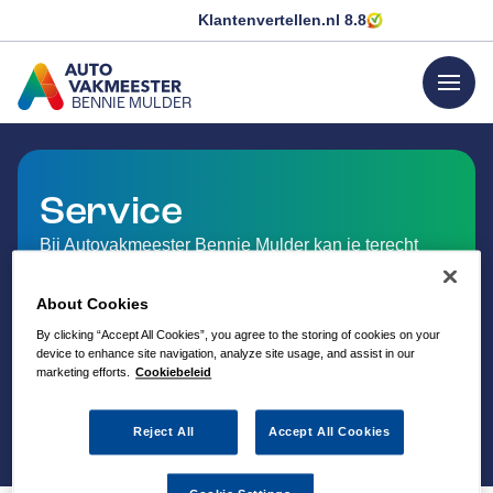
Klantenvertellen.nl
8.8
menu
BENNIE MULDER
GA NAAR DE HOMEPAGINA
Service
Bij Autovakmeester Bennie Mulder kan je terecht
voor een uitgebreid aanbod van service en
dienstverlening op het gebied van auto-onderhoud.
About Cookies
By clicking “Accept All Cookies”, you agree to the storing of cookies on your
device to enhance site navigation, analyze site usage, and assist in our
marketing efforts.
Cookiebeleid
Reject All
Accept All Cookies