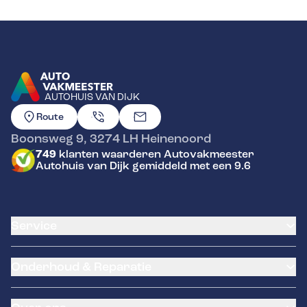
AUTOHUIS VAN DIJK
GA NAAR DE HOMEPAGINA
Route
Boonsweg 9
,
3274 LH
Heinenoord
749
klanten waarderen Autovakmeester
Autohuis van Dijk gemiddeld met een 9.6
Service
Airco service
Onderhoud & Reparatie
Accu vervangen
Banden service
APK
Garantie