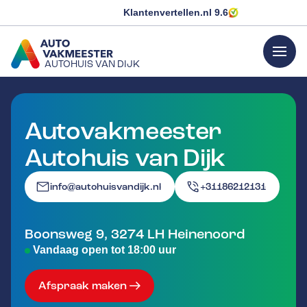
Klantenvertellen.nl
9.6
menu
AUTOHUIS VAN DIJK
GA NAAR DE HOMEPAGINA
Autovakmeester
Autohuis van Dijk
info@autohuisvandijk.nl
+31186212131
Boonsweg 9
,
3274 LH
Heinenoord
Vandaag open tot 18:00 uur
Afspraak maken