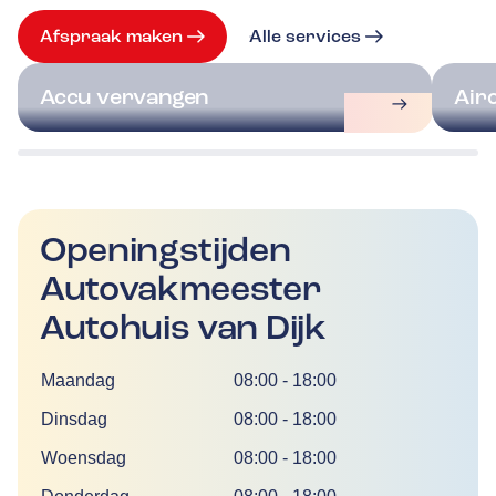
Afspraak maken
Alle services
Accu vervangen
Air
Openingstijden
Autovakmeester
Autohuis van Dijk
Dag
Tijd
Maandag
08:00
-
18:00
Dinsdag
08:00
-
18:00
Woensdag
08:00
-
18:00