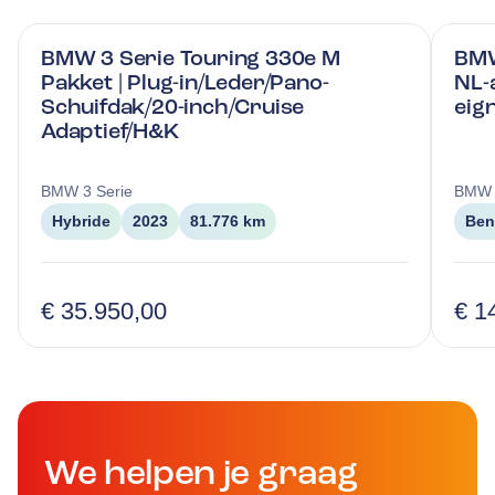
BMW 3 Serie Touring 330e M
BMW
Pakket | Plug-in/Leder/Pano-
NL-
Schuifdak/20-inch/Cruise
eig
Adaptief/H&K
BMW
3 Serie
BMW
Hybride
2023
81.776 km
Ben
€ 35.950,00
€ 1
We helpen je graag