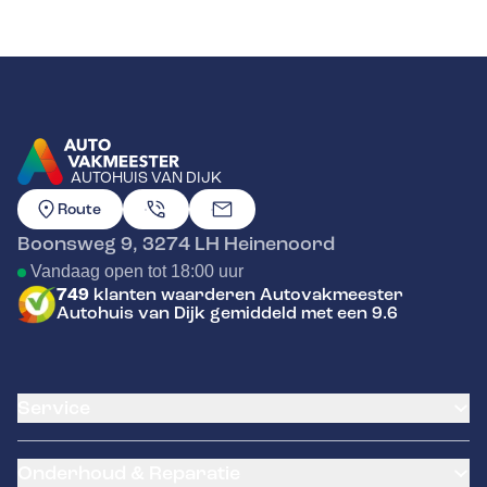
AUTOHUIS VAN DIJK
GA NAAR DE HOMEPAGINA
Route
Boonsweg 9
,
3274 LH
Heinenoord
Vandaag open tot 18:00 uur
749
klanten waarderen Autovakmeester
Autohuis van Dijk gemiddeld met een 9.6
Service
Airco service
Onderhoud & Reparatie
Accu vervangen