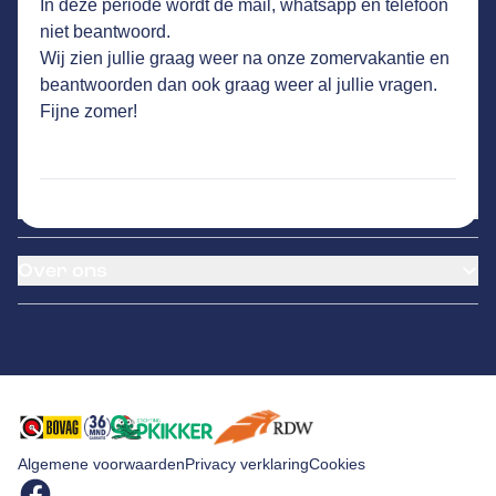
In deze periode wordt de mail, whatsapp en telefoon
26
klanten waarderen Autovakmeester
niet beantwoord.
Autobedrijf Hontec gemiddeld met een 9.1
Wij zien jullie graag weer na onze zomervakantie en
beantwoorden dan ook graag weer al jullie vragen.
Fijne zomer!
Service
Airco service
Onderhoud & Reparatie
Accu vervangen
Banden service
APK
Garantie
Over ons
Distributieriem vervangen
Klantenkaart
Schade en reparatie
Pechhulp
Over ons
Grote beurt
Remmen
Contact
Kleine beurt
Diagnose
Algemene voorwaarden
Privacy verklaring
Cookies