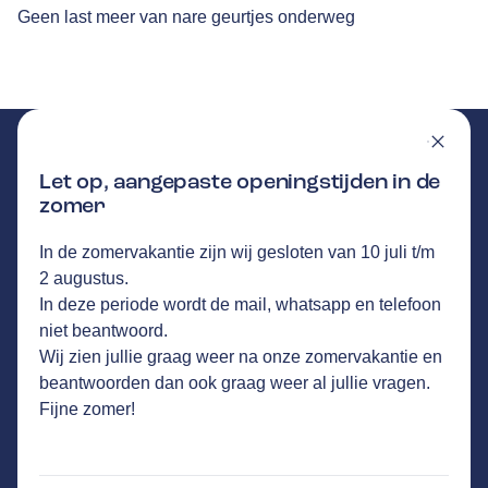
Geen last meer van nare geurtjes onderweg
Let op, aangepaste openingstijden in de
zomer
AUTOBEDRIJF HONTEC
GA NAAR DE HOMEPAGINA
In de zomervakantie zijn wij gesloten van 10 juli t/m
Route
2 augustus.
Hogeweg 23
,
5411 LP
Zeeland
In deze periode wordt de mail, whatsapp en telefoon
26
klanten waarderen Autovakmeester
niet beantwoord.
Autobedrijf Hontec gemiddeld met een 9.1
Wij zien jullie graag weer na onze zomervakantie en
beantwoorden dan ook graag weer al jullie vragen.
Fijne zomer!
Service
Airco service