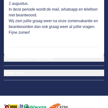
2 augustus.
Hogeweg 23
,
5411 LP
Zeeland
In deze periode wordt de mail, whatsapp en telefoon
Vandaag open tot 18:00 uur
niet beantwoord.
26
klanten waarderen Autovakmeester
Wij zien jullie graag weer na onze zomervakantie en
Autobedrijf Hontec gemiddeld met een 9.1
beantwoorden dan ook graag weer al jullie vragen.
Fijne zomer!
Service
Airco service
Onderhoud & Reparatie
Accu vervangen
Banden service
APK
Garantie
Over ons
Distributieriem vervangen
Klantenkaart
Schade en reparatie
Pechhulp
Over ons
Grote beurt
Remmen
Contact
Kleine beurt
Diagnose