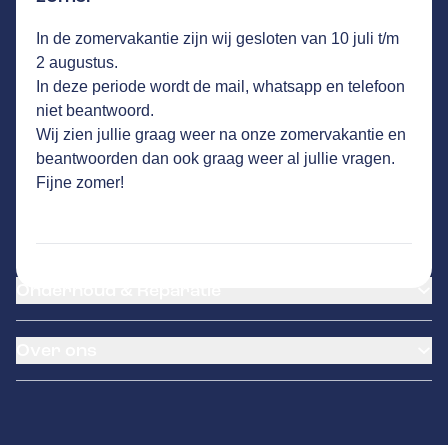
AUTOBEDRIJF HONTEC
GA NAAR DE HOMEPAGINA
In de zomervakantie zijn wij gesloten van 10 juli t/m
Route
2 augustus.
Hogeweg 23
,
5411 LP
Zeeland
In deze periode wordt de mail, whatsapp en telefoon
Vandaag open tot 18:00 uur
niet beantwoord.
26
klanten waarderen Autovakmeester
Wij zien jullie graag weer na onze zomervakantie en
Autobedrijf Hontec gemiddeld met een 9.1
beantwoorden dan ook graag weer al jullie vragen.
Fijne zomer!
Service
Airco service
Onderhoud & Reparatie
Accu vervangen
Banden service
APK
Garantie
Over ons
Distributieriem vervangen
Klantenkaart
Schade en reparatie
Pechhulp
Over ons
Grote beurt
Remmen
Contact
Kleine beurt