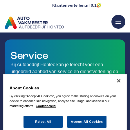
Klantenvertellen.nl
9.1
menu
AUTOBEDRIJF HONTEC
GA NAAR DE HOMEPAGINA
Service
Bij Autobedrijf Hontec kan je terecht voor een
uitgebreid aanbod van service en dienstverlening op
het gebied van auto-onderhoud.
About Cookies
By clicking “Accept All Cookies”, you agree to the storing of cookies on your
device to enhance site navigation, analyze site usage, and assist in our
marketing efforts.
Cookiebeleid
Reject All
Accept All Cookies