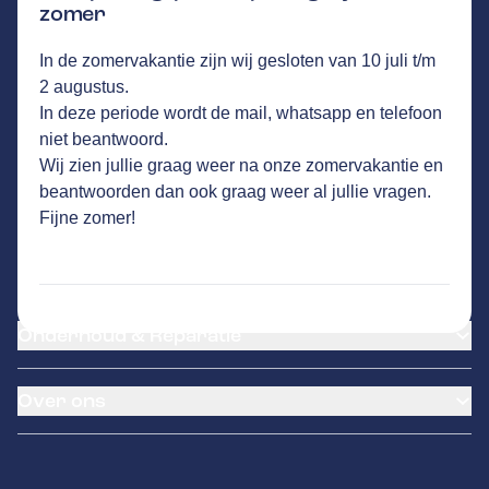
zomer
AUTOBEDRIJF HONTEC
GA NAAR DE HOMEPAGINA
In de zomervakantie zijn wij gesloten van 10 juli t/m
Route
2 augustus.
Hogeweg 23
,
5411 LP
Zeeland
In deze periode wordt de mail, whatsapp en telefoon
Vandaag open tot 18:00 uur
niet beantwoord.
26
klanten waarderen Autovakmeester
Wij zien jullie graag weer na onze zomervakantie en
Autobedrijf Hontec gemiddeld met een 9.1
beantwoorden dan ook graag weer al jullie vragen.
Fijne zomer!
Service
Airco service
Onderhoud & Reparatie
Accu vervangen
Banden service
APK
Garantie
Over ons
Distributieriem vervangen
Klantenkaart
Schade en reparatie
Pechhulp
Over ons
Grote beurt
Remmen
Contact
Kleine beurt