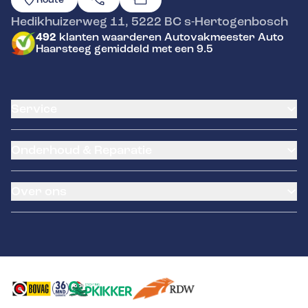
Hedikhuizerweg 11
,
5222 BC
s-Hertogenbosch
492
klanten waarderen Autovakmeester Auto
Haarsteeg gemiddeld met een 9.5
Service
Airco service
Onderhoud & Reparatie
Accu vervangen
Banden service
APK
Garantie
Over ons
Distributieriem vervangen
Klantenkaart
Schade en reparatie
Pechhulp
Occasions
Grote beurt
Remmen
Contact
Kleine beurt
Diagnose