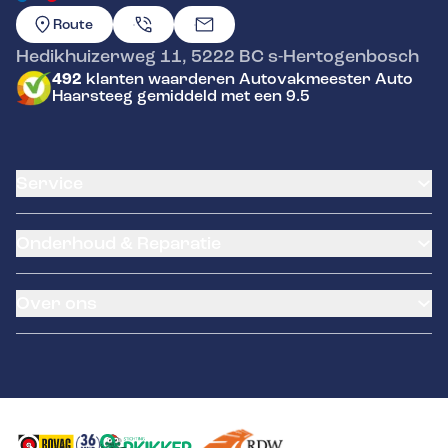
GA NAAR DE HOMEPAGINA
Route
Hedikhuizerweg 11
,
5222 BC
s-Hertogenbosch
492
klanten waarderen Autovakmeester Auto
Haarsteeg gemiddeld met een 9.5
Service
Airco service
Onderhoud & Reparatie
Accu vervangen
Banden service
APK
Garantie
Over ons
Distributieriem vervangen
Klantenkaart
Schade en reparatie
Pechhulp
Occasions
Grote beurt
Remmen
Contact
Kleine beurt
Diagnose