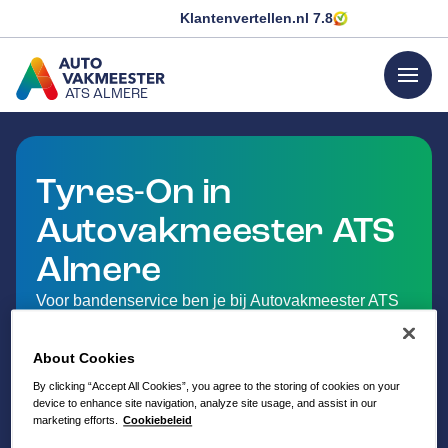
Klantenvertellen.nl
7.8
menu
ATS ALMERE
GA NAAR DE HOMEPAGINA
Tyres-On in
Autovakmeester ATS
Almere
Voor bandenservice ben je bij Autovakmeester ATS
Almere in Almere aan het juiste adres. Met Tyres-On
profiteer je van nog meer voordelen. Wij bieden een
About Cookies
uitgebreide keuze uit topmerken en budgetmerken,
By clicking “Accept All Cookies”, you agree to the storing of cookies on your
zodat er altijd een autoband is die perfect past bij
device to enhance site navigation, analyze site usage, and assist in our
jouw rijstijl en gebruik.
marketing efforts.
Cookiebeleid
Tyres-On is het keurmerk voor bandenspecialisten