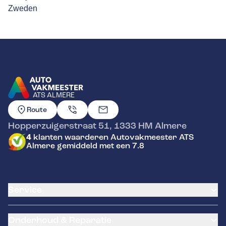
Zweden
ATS ALMERE
GA NAAR DE HOMEPAGINA
Route
Hopperzuigerstraat 51
,
1333 HM
Almere
4
klanten waarderen Autovakmeester ATS
Almere gemiddeld met een 7.8
Service
Airco service
Onderhoud & Reparatie
Accu vervangen