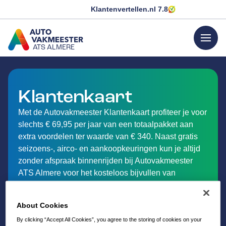
Klantenvertellen.nl
7.8
menu
ATS ALMERE
GA NAAR DE HOMEPAGINA
Klantenkaart
Met de Autovakmeester Klantenkaart profiteer je voor
slechts € 69,95 per jaar van een totaalpakket aan
extra voordelen ter waarde van € 340. Naast gratis
seizoens-, airco- en aankoopkeuringen kun je altijd
zonder afspraak binnenrijden bij Autovakmeester
ATS Almere voor het kosteloos bijvullen van
vloeistoffen of kleine reparaties.
Bovendien is 24/7 Europese pechhulp in 41 landen
About Cookies
standaard inbegrepen, met de optie om dit voor een
By clicking “Accept All Cookies”, you agree to the storing of cookies on your
klein bedrag uit te breiden met dekking voor een