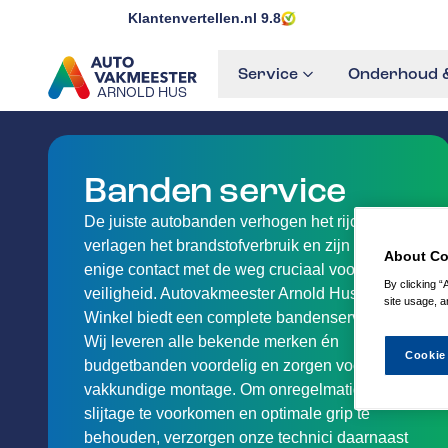
Klantenvertellen.nl
9.8
Service
Onderhoud &
ARNOLD HUS
GA NAAR DE HOMEPAGINA
Banden service
De juiste autobanden verhogen het rijcomfort,
verlagen het brandstofverbruik en zijn als
About Co
enige contact met de weg cruciaal voor je
By clicking “
veiligheid. Autovakmeester Arnold Hus in
site usage, a
Winkel biedt een complete bandenservice.
Wij leveren alle bekende merken én
Cookie
budgetbanden voordelig en zorgen voor
vakkundige montage. Om onregelmatige
slijtage te voorkomen en optimale grip te
behouden, verzorgen onze technici daarnaast