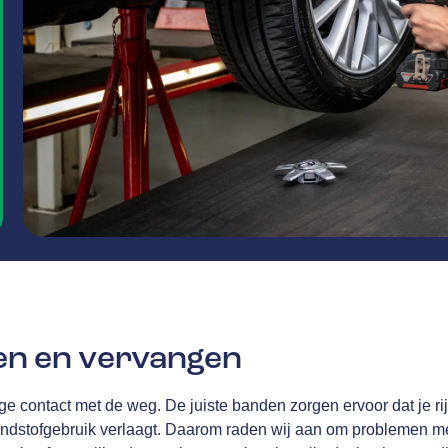
en en vervangen
ge contact met de weg. De juiste banden zorgen ervoor dat je rij
andstofgebruik verlaagt. Daarom raden wij aan om problemen me