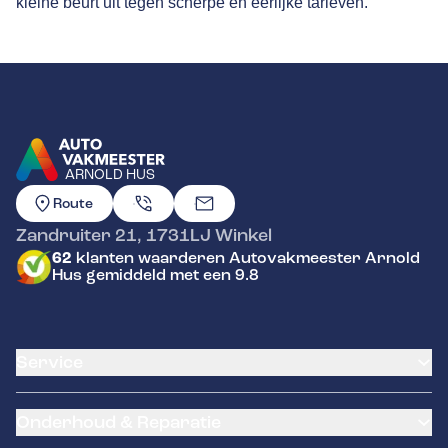
kleine beurt uit tegen scherpe en eerlijke tarieven.
ARNOLD HUS
GA NAAR DE HOMEPAGINA
Route
Zandruiter 21
,
1731LJ
Winkel
62
klanten waarderen Autovakmeester Arnold
Hus gemiddeld met een 9.8
Service
Airco service
Onderhoud & Reparatie
Accu vervangen