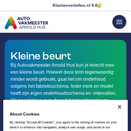
Klantenvertellen.nl
9.8
menu
ARNOLD HUS
GA NAAR DE HOMEPAGINA
Kleine beurt
Bij Autovakmeester Arnold Hus kun je terecht voor
een kleine beurt. Hoewel deze term tegenwoordig
minder wordt gebruikt, gaat het om onderhoud
volgens het fabrieksschema. Ieder merk en model
heeft zijn eigen onderhoudsschema en -intervallen.
Wij beschikken over deze fabrieksinformatie en
adviseren je hier graag over! Ontdek hieronder wat
onder de originele kleine beurt valt bij
About Cookies
Autovakmeester Arnold Hus in Winkel.
By clicking “Accept All Cookies”, you agree to the storing of cookies on your
device to enhance site navigation, analyze site usage, and assist in our