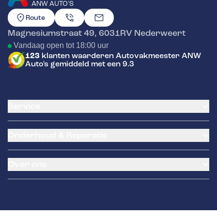
ANW AUTO'S
GA NAAR DE HOMEPAGINA
Route
Magnesiumstraat 49
,
6031RV
Nederweert
Vandaag open tot 18:00 uur
123
klanten waarderen Autovakmeester ANW
Auto's gemiddeld met een 9.3
Service
Airco service
Onderhoud & Reparatie
Accu vervangen
Banden service
APK
Garantie
Over ons
Distributieriem vervangen
Pechhulp
Schade en reparatie
NexDrive
Occasions
Grote beurt
LeaseProf
Over ons
Kleine beurt
Remmen
Contact
Diagnose