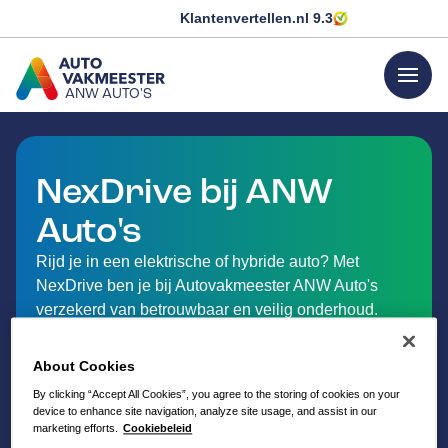
Klantenvertellen.nl
9.3
menu
ANW AUTO'S
GA NAAR DE HOMEPAGINA
NexDrive bij ANW
Auto's
Rijd je in een elektrische of hybride auto? Met
NexDrive ben je bij Autovakmeester ANW Auto's
verzekerd van betrouwbaar en veilig onderhoud.
Onze monteurs worden intensief opgeleid en
beschikken over de meest moderne apparatuur voor
About Cookies
EV's en hybride auto's. We volgen alle
By clicking “Accept All Cookies”, you agree to the storing of cookies on your
fabrieksvoorschriften, zodat je fabrieksgarantie op je
device to enhance site navigation, analyze site usage, and assist in our
auto niet in gevaar komt. Ook voldoen we aan
marketing efforts.
Cookiebeleid