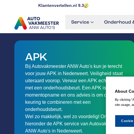
Klantenvertellen.nl
9.3
Service
Onderhoud &
ANW AUTO'S
GA NAAR DE HOMEPAGINA
APK
Bij Autovakmeester ANW Auto's kun je terecht
voor jouw APK in Nederweert. Veiligheid staat
uiteraard voorop. Verwar een APK echter niet
met een onderhoudsbeurt. Een APK is een
About Co
momentopname en ons advies is om deze
By clicking “
keuring te combineren met een
site usage, a
onderhoudsbeurt.
Wel zo makkelijk, wel zo voordelig! Ontdek
Cookie
hieronder de APK service van Autovakmeester
ANW Auto's in Nederweert.