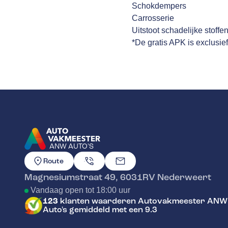
Schokdempers
Carrosserie
Uitstoot schadelijke stoffe
*De gratis APK is exclusie
ANW AUTO'S
GA NAAR DE HOMEPAGINA
Route
Magnesiumstraat 49
,
6031RV
Nederweert
Vandaag open tot 18:00 uur
123
klanten waarderen Autovakmeester ANW
Auto's gemiddeld met een 9.3