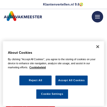
Klantenvertellen.nl
9.6
menu
GA NAAR DE HOMEPAGINA
Helaas, we hebben de
About Cookies
pagina niet kunnen
By clicking “Accept All Cookies”, you agree to the storing of cookies on your
device to enhance site navigation, analyze site usage, and assist in our
vinden
marketing efforts.
Cookiebeleid
Reject All
Accept All Cookies
Wellicht zit er een spel- of typfout in de URL of is de
actie waarnaar u zocht al verlopen. We hopen u weer op
Cookie Settings
weg te helpen met de volgende links.