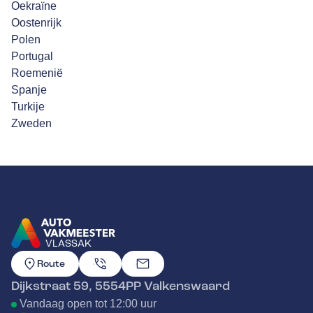
Oekraïne
Oostenrijk
Polen
Portugal
Roemenië
Spanje
Turkije
Zweden
VLASSAK
GA NAAR DE HOMEPAGINA
Route
Dijkstraat 59
,
5554PP
Valkenswaard
Vandaag open tot 12:00 uur