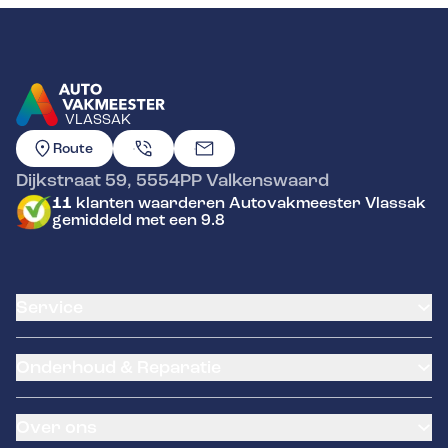
VLASSAK
GA NAAR DE HOMEPAGINA
Route
Dijkstraat 59
,
5554PP
Valkenswaard
11
klanten waarderen Autovakmeester Vlassak
gemiddeld met een 9.8
Service
Airco service
Onderhoud & Reparatie
Accu vervangen
Banden service
APK
Garantie
Over ons
Distributieriem vervangen
Remmen