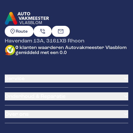
VLASBLOM
GA NAAR DE HOMEPAGINA
Route
Havendam 13A
,
3161XB
Rhoon
0
klanten waarderen Autovakmeester Vlasblom
gemiddeld met een 0.0
Service
Airco service
Onderhoud & Reparatie
Accu vervangen
Banden service
APK
Garantie
Over ons
Distributieriem vervangen
Klantenkaart
Schade en reparatie
Pechhulp
Over ons
Grote beurt