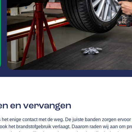
en en vervangen
het enige contact met de weg. De juiste banden zorgen ervoor d
 ook het brandstofgebruik verlaagt. Daarom raden wij aan om 