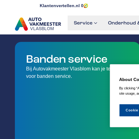
Klantenvertellen.nl
0
Service
Onderhoud &
VLASBLOM
GA NAAR DE HOMEPAGINA
Banden service
Bij Autovakmeester Vlasblom kan je terecht
voor banden service.
About Co
By clicking “
site usage, a
Cookie