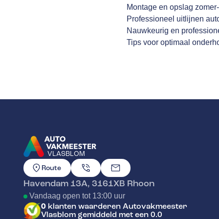
Montage en opslag zomer-
Professioneel uitlijnen aut
Nauwkeurig en profession
Tips voor optimaal onder
VLASBLOM
GA NAAR DE HOMEPAGINA
Route
Havendam 13A
,
3161XB
Rhoon
Vandaag open tot 13:00 uur
0
klanten waarderen Autovakmeester
Vlasblom gemiddeld met een 0.0