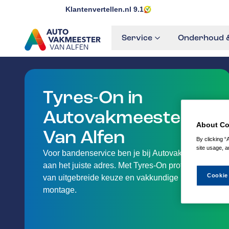
Klantenvertellen.nl
9.1
Service
Onderhoud &
VAN ALFEN
GA NAAR DE HOMEPAGINA
Tyres-On in
Autovakmeester
About Co
Van Alfen
By clicking “
site usage, a
Voor bandenservice ben je bij Autovakmeester
aan het juiste adres. Met Tyres-On profiteer je
Cookie
van uitgebreide keuze en vakkundige
montage.