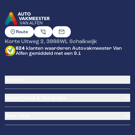
VAN ALFEN
GA NAAR DE HOMEPAGINA
Route
Korte Uitweg 2
,
3998WL
Schalkwijk
624
klanten waarderen Autovakmeester Van
Alfen gemiddeld met een 9.1
Service
Airco service
Onderhoud & Reparatie
Accu vervangen
Banden service
APK
Garantie
Over ons
Distributieriem vervangen
Pechhulp
Schade en reparatie
Tyres-on
Occasions
Grote beurt