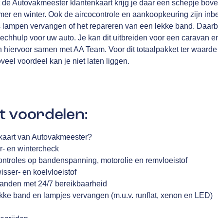
 de Autovakmeester klantenkaart krijg je daar een schepje bove
omer en winter. Ook de aircocontrole en aankoopkeuring zijn in
als lampen vervangen of het repareren van een lekke band. Daa
chhulp voor uw auto. Je kan dit uitbreiden voor een caravan e
en hiervoor samen met
AA Team
. Voor dit totaalpakket ter waarde
oveel voordeel kan je niet laten liggen.
t voordelen:
enkaart van Autovakmeester?
r- en wintercheck
controles op bandenspanning, motorolie en remvloeistof
wisser- en koelvloeistof
landen met 24/7 bereikbaarheid
ekke band en lampjes vervangen (m.u.v. runflat, xenon en LED)