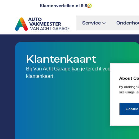
Klantenvertellen.nl
9.8
Service
Onderhou
VAN ACHT GARAGE
GA NAAR DE HOMEPAGINA
Klantenkaart
Bij Van Acht Garage kan je terecht voor uw
klantenkaart
About Co
By clicking “
site usage, a
Cookie