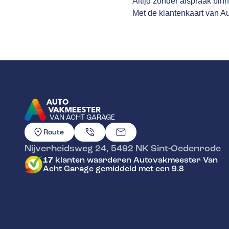
Altijd zonder afspraak bin
Met de klantenkaart van Aut
VAN ACHT GARAGE
GA NAAR DE HOMEPAGINA
Route
Nijverheidsweg 24
,
5492 NK
Sint-Oedenrode
17
klanten waarderen Autovakmeester Van
Acht Garage gemiddeld met een 9.8