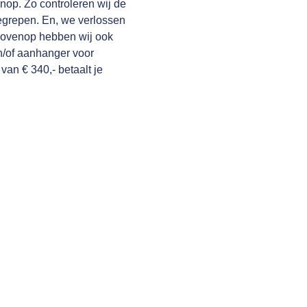
nop. Zo controleren wij de
begrepen. En, we verlossen
rbovenop hebben wij ook
n/of aanhanger voor
 van € 340,- betaalt je