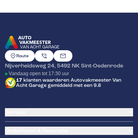
VAN ACHT GARAGE
GA NAAR DE HOMEPAGINA
Route
Nijverheidsweg 24
,
5492 NK
Sint-Oedenrode
Vandaag open tot 17:30 uur
17
klanten waarderen Autovakmeester Van
Acht Garage gemiddeld met een 9.8
Service
Airco service
Onderhoud & Reparatie
Accu vervangen