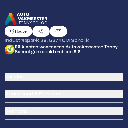
TONNY SCHOOL
GA NAAR DE HOMEPAGINA
Route
Industriepark 28
,
5374CM
Schaijk
93
klanten waarderen Autovakmeester Tonny
School gemiddeld met een 9.6
Service
Airco service
Onderhoud & Reparatie
Accu vervangen
Banden service
APK
Garantie
Over ons
Distributieriem vervangen
Pechhulp
Schade en reparatie
Remmen
Contact
Grote beurt