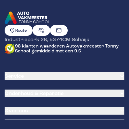
TONNY SCHOOL
GA NAAR DE HOMEPAGINA
Route
Industriepark 28
,
5374CM
Schaijk
93
klanten waarderen Autovakmeester Tonny
School gemiddeld met een 9.6
Service
Airco service
Onderhoud & Reparatie
Accu vervangen
Banden service
APK
Garantie
Over ons
Distributieriem vervangen
Pechhulp
Schade en reparatie
Remmen
Contact
Grote beurt