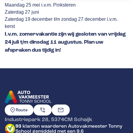
Maandag 25 mei i.v.m. Pinksteren
Zaterdag 27 juni
Zaterdag 19 december t/m zondag 27 december i.v.m.
kerst
I.v.m. zomervakantie zijn wij gesloten van vrijdag
24 juli t/m dinsdag 11 augustus. Plan uw
afspraken dus tijdig in!
TONNY SCHOOL
GA NAAR DE HOMEPAGINA
Route
Industriepark 28
,
5374CM
Schaijk
93
klanten waarderen Autovakmeester Tonny
School gemiddeld met een 9.6