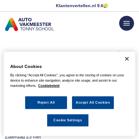
Klantenvertellen.nl
9.6
menu
TONNY SCHOOL
GA NAAR DE HOMEPAGINA
Aangepaste openingstijden
About Cookies
Onze aangepaste openingstijden voor 2026 zijn als volgt
By clicking “Accept All Cookies”, you agree to the storing of cookies on your
Wij zijn
gesloten
op:
device to enhance site navigation, analyze site usage, and assist in our
Donderdag 01 Januari 2026 i.v.m. nieuwjaarsdag
marketing efforts.
Cookiebeleid
Maandag 16 en dinsdag 17 februari i.v.m. Carnaval
Maandag 06 april i.v.m. Pasen
Reject All
Accept All Cookies
Zaterdag 25 april t/m maandag 27 april i.v.m. Koningsdag
Dinsdag 05 mei i.v.m. Bevrijdingsdag
Cookie Settings
Donderdag 14, vrijdag 15 en zaterdag 16 mei i.v.m.
Hemelvaart
Zaterdag 23 mei