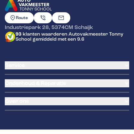
TONNY SCHOOL
GA NAAR DE HOMEPAGINA
Route
Industriepark 28
,
5374CM
Schaijk
93
klanten waarderen Autovakmeester Tonny
School gemiddeld met een 9.6
Service
Airco service
Onderhoud & Reparatie
Accu vervangen
Banden service
APK
Garantie
Over ons
Distributieriem vervangen
Pechhulp
Schade en reparatie
Remmen
Contact
Grote beurt
Kleine beurt
Diagnose