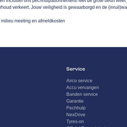
en inclusief ons pechhulpabonnement! Met de grote beurt weet j
houd verkeert. Jouw veiligheid is gewaarborgd en de (inruil)wa
f milieu meeting en afmeldkosten
Service
Airco service
Accu vervangen
Banden service
Garantie
Pechhulp
NexDrive
Tyres-on