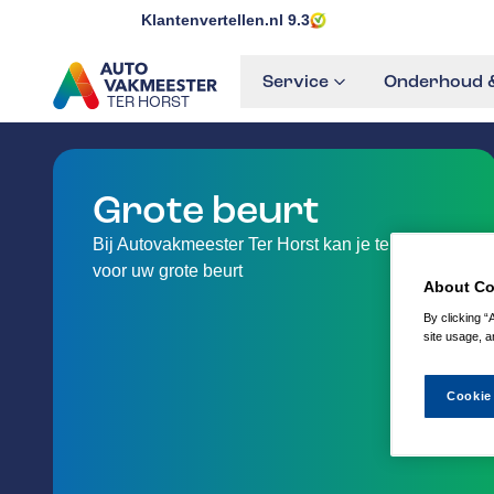
Klantenvertellen.nl
9.3
Service
Onderhoud &
TER HORST
GA NAAR DE HOMEPAGINA
Grote beurt
Bij Autovakmeester Ter Horst kan je terecht
voor uw grote beurt
About Co
By clicking “
site usage, a
Cookie