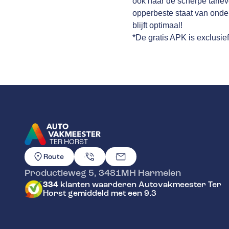
ook naar de scherpe tariev
opperbeste staat van onder
blijft optimaal!
*De gratis APK is exclusie
TER HORST
GA NAAR DE HOMEPAGINA
Route
Productieweg 5
,
3481MH
Harmelen
334
klanten waarderen Autovakmeester Ter
Horst gemiddeld met een 9.3