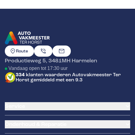
TER HORST
GA NAAR DE HOMEPAGINA
Route
Productieweg 5
,
3481MH
Harmelen
Vandaag open tot 17:30 uur
334
klanten waarderen Autovakmeester Ter
Horst gemiddeld met een 9.3
Service
Airco service
Onderhoud & Reparatie
Accu vervangen
Banden service