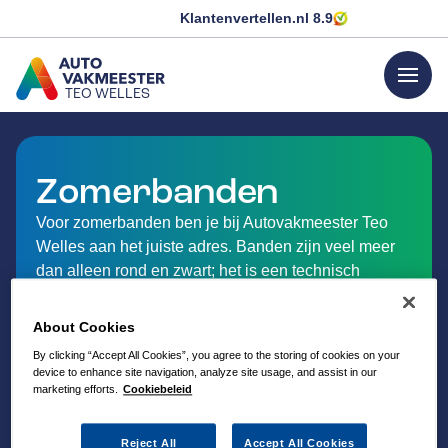
Klantenvertellen.nl
8.9
menu
TEO WELLES
GA NAAR DE HOMEPAGINA
Zomerbanden
Voor zomerbanden ben je bij Autovakmeester Teo
Welles aan het juiste adres. Banden zijn veel meer
dan alleen rond en zwart; het is een technisch
hoogwaardig product. Wij hebben de kennis en
ervaring om je van het juiste advies te voorzien,
About Cookies
tegen een scherpe en eerlijke prijs. Ontdek hieronder
By clicking “Accept All Cookies”, you agree to the storing of cookies on your
meer over het wisselen van autobanden bij
device to enhance site navigation, analyze site usage, and assist in our
Autovakmeester Teo Welles in Akkrum.
marketing efforts.
Cookiebeleid
Reject All
Accept All Cookies