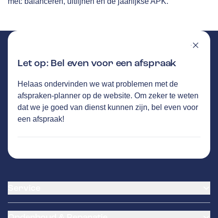
met: balanceren, uitlijnen en de jaarlijkse APK.
Let op: Bel even voor een afspraak
Helaas ondervinden we wat problemen met de
TEO WELLES
GA NAAR DE HOMEPAGINA
afspraken-planner op de website. Om zeker te weten
Route
dat we je goed van dienst kunnen zijn, bel even voor
De Loads 1
,
8491PH
Akkrum
een afspraak!
Vandaag open tot 12:15 uur
774
klanten waarderen Autovakmeester Teo
Welles gemiddeld met een 8.9
Service
Airco service
Onderhoud & Reparatie