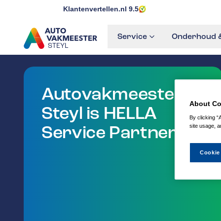
Klantenvertellen.nl
9.5
Service
Onderhoud &
STEYL
GA NAAR DE HOMEPAGINA
Autovakmeester
About Co
Steyl is HELLA
By clicking “
Service Partner
site usage, a
Cookie