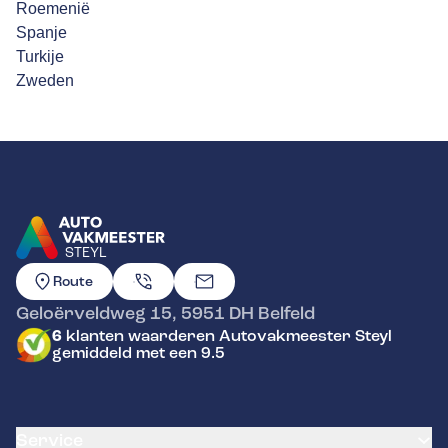
Roemenië
Spanje
Turkije
Zweden
STEYL
GA NAAR DE HOMEPAGINA
Route
Geloërveldweg 15
,
5951 DH
Belfeld
6
klanten waarderen Autovakmeester Steyl
gemiddeld met een 9.5
Service