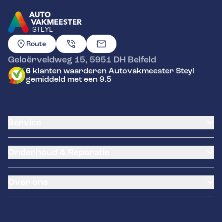
STEYL
GA NAAR DE HOMEPAGINA
Route
Geloërveldweg 15
,
5951 DH
Belfeld
6
klanten waarderen Autovakmeester Steyl
gemiddeld met een 9.5
Service
Airco service
Onderhoud & Reparatie
Accu vervangen
Banden service
APK
Garantie
Over ons
Distributieriem vervangen
Pechhulp
Schade en reparatie
Kentekenloket
Over ons
Grote beurt
Hella Service Partner
Contact
Kleine beurt