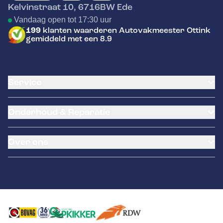
Kelvinstraat 10
,
6716BW
Ede
Vandaag open tot 17:30 uur
199
klanten waarderen Autovakmeester Ottink
gemiddeld met een 8.9
Service
Airco service
Onderhoud & Reparatie
Accu vervangen
Banden service
APK
Garantie
Over ons
Distributieriem vervangen
Klantenkaart
Schade en reparatie
Pechhulp
Occasions
Grote beurt
NexDrive
Over ons
Kleine beurt
LeaseProf
Contact
Storingsdiagnose
Kentekenloket
Diagnose
Tyres-on
Uitlijnen auto
Autoverzekering