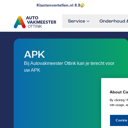
Klantenvertellen.nl
8.9
Service
Onderhoud &
OTTINK
GA NAAR DE HOMEPAGINA
APK
Bij Autovakmeester Ottink kan je terecht voor
uw APK
About Co
By clicking “
site usage, a
Cookie