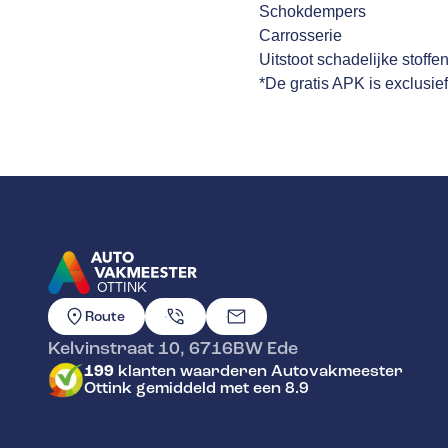
Schokdempers
Carrosserie
Uitstoot schadelijke stoffe
*De gratis APK is exclusie
OTTINK
GA NAAR DE HOMEPAGINA
Route
Kelvinstraat 10
,
6716BW
Ede
199
klanten waarderen Autovakmeester
Ottink gemiddeld met een 8.9