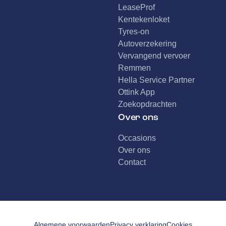
LeaseProf
Kentekenloket
Tyres-on
Autoverzekering
Vervangend vervoer
Remmen
Hella Service Partner
Ottink App
Zoekopdrachten
Over ons
Occasions
Over ons
Contact
Algemene voorwaarden
Privacy verklaring
Cookies