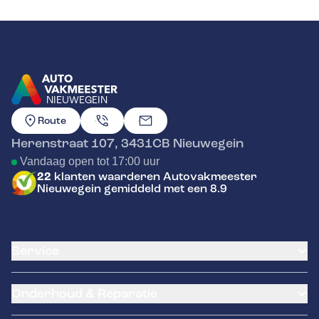
NIEUWEGEIN
GA NAAR DE HOMEPAGINA
Route
Herenstraat 107
,
3431CB
Nieuwegein
Vandaag open tot 17:00 uur
22
klanten waarderen Autovakmeester
Nieuwegein gemiddeld met een 8.9
Service
Airco service
Onderhoud & Reparatie
Accu vervangen
Banden service