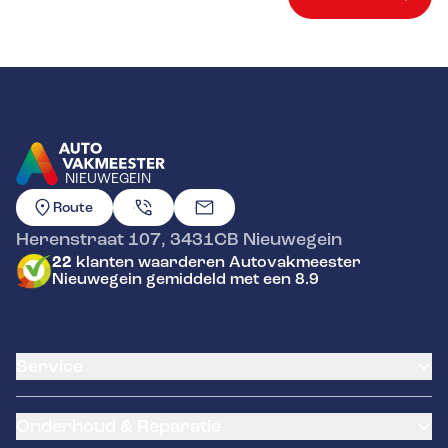
NIEUWEGEIN
GA NAAR DE HOMEPAGINA
Route
Herenstraat 107
,
3431CB
Nieuwegein
22
klanten waarderen Autovakmeester
Nieuwegein gemiddeld met een 8.9
Service
Airco service
Onderhoud & Reparatie
Accu vervangen