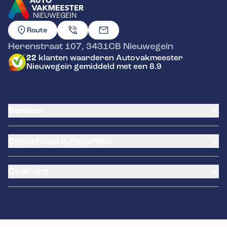
NIEUWEGEIN
GA NAAR DE HOMEPAGINA
Route
Herenstraat 107
,
3431CB
Nieuwegein
22
klanten waarderen Autovakmeester
Nieuwegein gemiddeld met een 8.9
Service
Airco service
Onderhoud & Reparatie
Accu vervangen
Banden service
APK
Garantie
Over ons
Distributieriem vervangen
Pechhulp
Schade en reparatie
Remmen
Over ons
Grote beurt
Contact
Kleine beurt
Diagnose