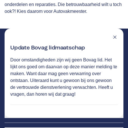
onderdelen en reparaties. Die betrouwbaarheid wilt u toch
ook?! Kies daarom voor Autovakmeester.
Update Bovag lidmaatschap
Door omstandigheden zijn wij geen Bovag lid. Het
MELISSEN
GA NAAR DE HOMEPAGINA
lijkt ons goed om daarvan op deze manier melding te
Route
maken. Want daar mag geen verwarring over
Rijksstraatweg 152
,
3956CT
Leersum
ontstaan. Uiteraard kunt u gewoon bij ons gewoon
23
klanten waarderen Autovakmeester
de vertrouwde dienstverlening verwachten. Heeft u
Melissen gemiddeld met een 9.0
vragen, dan horen wij dat graag!
Service
Airco service