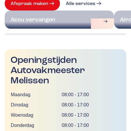
Afspraak maken
Alle services
Accu vervangen
Air
Openingstijden
Autovakmeester
Melissen
Dag
Tijd
Maandag
08:00
-
17:00
Dinsdag
08:00
-
17:00
Woensdag
08:00
-
17:00
Donderdag
08:00
-
17:00