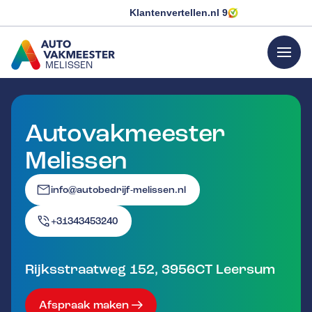
Klantenvertellen.nl
9
menu
MELISSEN
GA NAAR DE HOMEPAGINA
Autovakmeester
Melissen
info@autobedrijf-melissen.nl
+31343453240
Rijksstraatweg 152
,
3956CT
Leersum
Afspraak maken