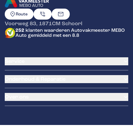
MEBO AUTO
GA NAAR DE HOMEPAGINA
Route
Voorweg 83
,
1871CM
Schoorl
252
klanten waarderen Autovakmeester MEBO
Auto gemiddeld met een 8.8
Service
Airco service
Onderhoud & Reparatie
Accu vervangen
Banden service
APK
Garantie
Over ons
Distributieriem vervangen
Pechhulp
Schade en reparatie
Brink trekhaken
Occasions
Grote beurt
Remmen
Over ons
Kleine beurt
Contact
Diagnose