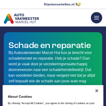
Klantenvertellen.nl
9
menu
MARCEL HUT
GA NAAR DE HOMEPAGINA
Schade en reparatie
Bij Autovakmeester Marcel Hut kun je terecht voor
schadeherstel en reparatie. Heb je schade? Dan
word je vaak door je verzekeringsmaatschappij
doorverwezen naar een schadeherstelbedrijf. Dat
kan voordelen bieden, maar vergeet niet dat je altijd
zelf bepaalt wie de schade aan jouw auto mag
repareren.
Voor persoonlijk advies kun je altijd contact met ons
About Cookies
opnemen. Ontdek hieronder meer over
schadeherstel bij Autovakmeester Marcel Hut in
By clicking “Accept All Cookies”, you agree to the storing of cookies on your